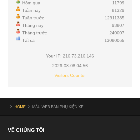
Hôm qua
11799
Tuần này
81329
Tuần trước
12911385
Tháng này
93807
Tháng trước
240007
Tất cả
13080065
Your IP: 216.73.216.146
2026-08-08 04:56
Visitors Counter
HOME
MẪU WEB BÁN PHỤ KIỆN XE
VÊ
CHÚNG TÔI