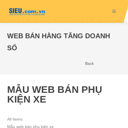
WEB BÁN HÀNG TĂNG DOANH
SỐ
Back
MẪU WEB BÁN PHỤ
KIỆN XE
All Items
Mẫu web bán phụ kiện xe