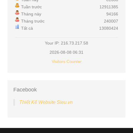
Tuần trước
12911385
Tháng này
94166
Tháng trước
240007
Tất cả
13080424
Your IP: 216.73.217.58
2026-08-08 06:31
Visitors Counter
Facebook
Thiết Kế Website Sieu.vn